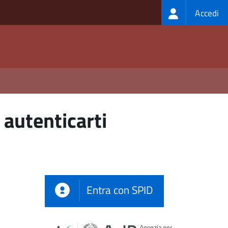
Login
Accedi
menu
 autenticarti
Entra con SPID