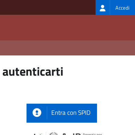
Login
Accedi
menu
 autenticarti
Entra con SPID