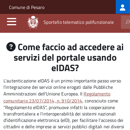
Log
Salta al contenuto principale
Skip to site navigation
Comune di Pesaro
me
Sportello telematico polifunzionale
Come faccio ad accedere ai
servizi del portale usando
eIDAS?
L’autenticazione eIDAS è un primo importante passo verso
l'integrazione dei servizi online erogati dalle Pubbliche
Amministrazioni dell'Unione Europea. Il
Regolamento
comunitario 23/07/2014, n. 910/2014
, conosciuto come
"Regolamento eIDAS", promuove infatti la cooperazione
transfrontaliera e l’interoperabilità dei sistemi nazionali
d'identificazione elettronica (eID), per facilitare l'accesso dei
cittadini e delle imprese ai servizi pubblici digitali nei diversi