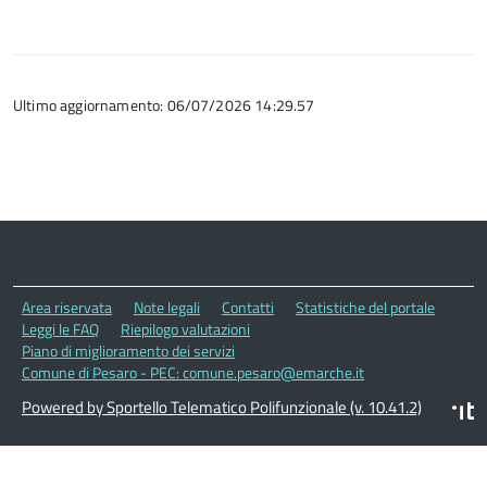
Ultimo aggiornamento: 06/07/2026 14:29.57
Area riservata
Note legali
Contatti
Statistiche del portale
Leggi le FAQ
Riepilogo valutazioni
Piano di miglioramento dei servizi
Comune di Pesaro - PEC: comune.pesaro@emarche.it
Powered by Sportello Telematico Polifunzionale (v. 10.41.2)