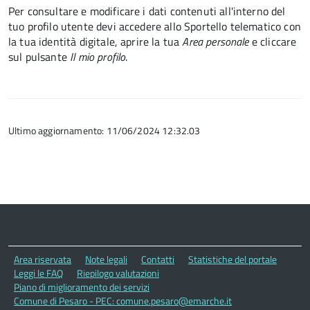
Per consultare e modificare i dati contenuti all'interno del
tuo profilo utente devi accedere allo Sportello telematico con
la tua identità digitale, aprire la tua
Area personale
e cliccare
sul pulsante
Il mio profilo
.
Ultimo aggiornamento: 11/06/2024 12:32.03
Area riservata
Note legali
Contatti
Statistiche del portale
Leggi le FAQ
Riepilogo valutazioni
Piano di miglioramento dei servizi
Comune di Pesaro - PEC: comune.pesaro@emarche.it