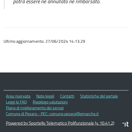
potrà essere né annullato né rimborsato.
Ultimo aggiornamento: 27/06/2024 14:13.29
Area riservata
Note legali
Contatti
Statistiche del portale
Leggi le FAQ
Riepilogo valutazioni
Piano di miglioramento dei servizi
Comune di Pesaro - PEC: comune.pesaro@emarche.it
Powered by Sportello Telematico Polifunzionale (v. 10.41.2)