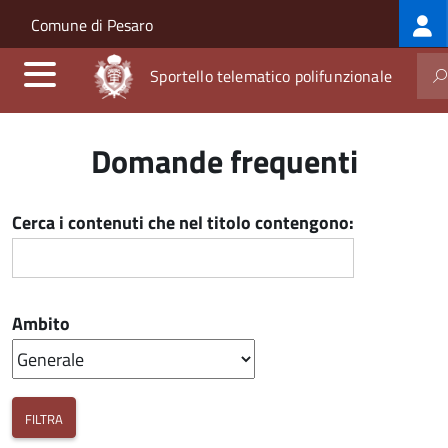
Log
Salta al contenuto principale
Skip to site navigation
Comune di Pesaro
me
Sportello telematico polifunzionale
Domande frequenti
Cerca i contenuti che nel titolo contengono:
Ambito